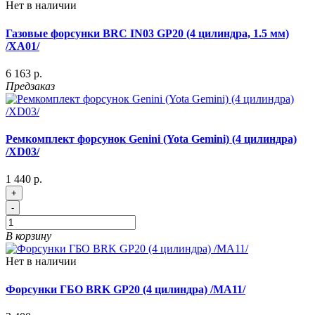
Нет в наличии
Газовые форсунки BRC IN03 GP20 (4 цилиндра, 1.5 мм)
/XA01/
6 163 р.
Предзаказ
Ремкомплект форсунок Genini (Yota Gemini) (4 цилиндра)
/XD03/
1 440 р.
+
-
В корзину
Нет в наличии
Форсунки ГБО BRK GP20 (4 цилиндра) /MA11/