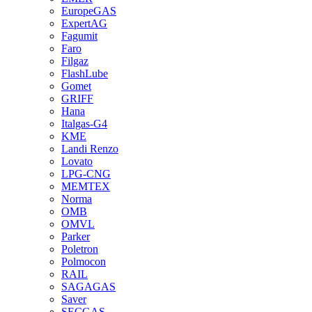
EuropeGAS
ExpertAG
Fagumit
Faro
Filgaz
FlashLube
Gomet
GRIFF
Hana
Italgas-G4
KME
Landi Renzo
Lovato
LPG-CNG
MEMTEX
Norma
OMB
OMVL
Parker
Poletron
Polmocon
RAIL
SAGAGAS
Saver
SECGAS