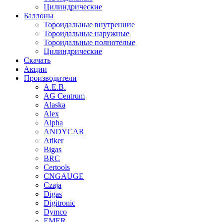
Цилиндрические
Баллоны
Тороидальные внутренние
Тороидальные наружные
Тороидальные полнотелые
Цилиндрические
Скачать
Акции
Производители
A.E.B.
AG Centrum
Alaska
Alex
Alpha
ANDYCAR
Atiker
Bigas
BRC
Certools
CNGAUGE
Czaja
Digas
Digitronic
Dymco
EMER