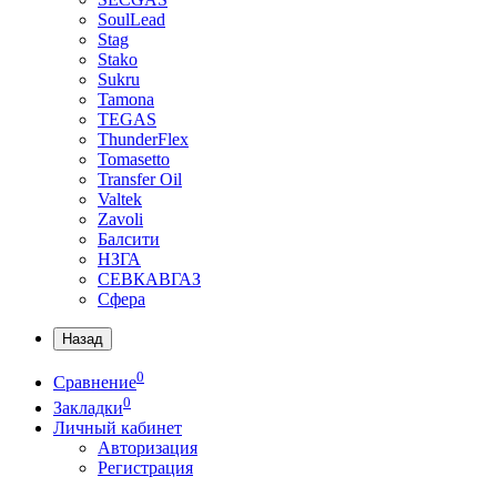
SoulLead
Stag
Stako
Sukru
Tamona
TEGAS
ThunderFlex
Tomasetto
Transfer Oil
Valtek
Zavoli
Балсити
НЗГА
СЕВКАВГАЗ
Сфера
Назад
0
Сравнение
0
Закладки
Личный кабинет
Авторизация
Регистрация