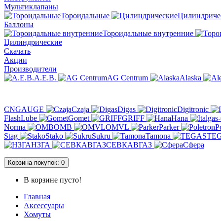
Мультиклапаны
Тороидальные
Цилиндриче
Баллоны
Тороидальные внутренние
Цилиндрические
Скачать
Акции
Производители
A.E.B.
AG Centrum
Alaska
CNGAUGE
Czaja
Digas
Digitronic
FlashLube
Gomet
GRIFF
Hana
Norma
OMB
OMVL
Parker
P
Stag
Stako
Sukru
Tamona
TE
НЗГА
СЕВКАВГАЗ
Сфера
Корзина
покупок
: 0
В корзине пусто!
Главная
Аксессуары
Хомуты