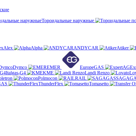
ские
Тороидальные наружные
Alex
Alpha
ANDYCAR
Atiker
Dymco
EMER
EuropeGAS
Ex
Italgas-G4
KME
Landi Renzo
Lo
oletron
Polmocon
RAIL
SAGAG
GAS
ThunderFlex
Tomasetto