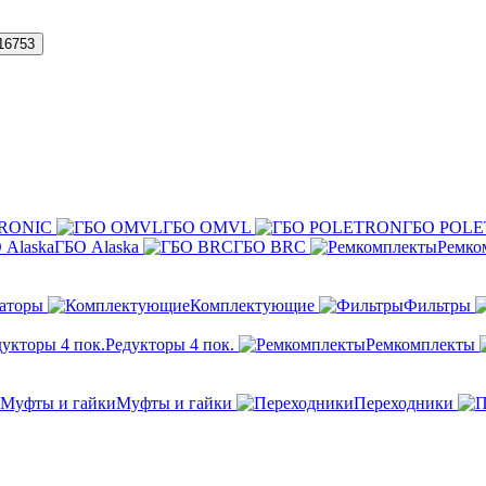
16753
TRONIC
ГБО OMVL
ГБО POL
ГБО Alaska
ГБО BRC
Ремко
заторы
Комплектующие
Фильтры
Редукторы 4 пок.
Ремкомплекты
Муфты и гайки
Переходники