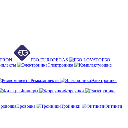
ETRON
ГБО EUROPEGAS
ГБО
мплекты
Электроника
Ремкомплекты
Электроника
Фильтры
Форсунки
Проводка
Тройники
Фитинги