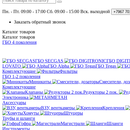
Пн. - Пт. 09:00 - 17:00
Сб. 09:00 - 15:00 Вск. выходной
+7967
70
Заказать обратный звонок
Каталог
товаров
Каталог
товаров
ГБО 4 поколения
ГБО SECGAS
ГБО DIGI
LOVATO
ГБО Alpha
ГБО Tegas
Комплектующие
Фильтры
ГБО 1-2 поколения
Миникиты
Смесители, до
Комплектующие
Клапаны
Редукторы 2 пок.
Электроника
МЕТАН
Аксессуары
ВЗУ, венткамеры
Крепления
Хомуты
Штуцеры
Трубы и шланги
Гофра
Магистрали
Шланги
Инструменты