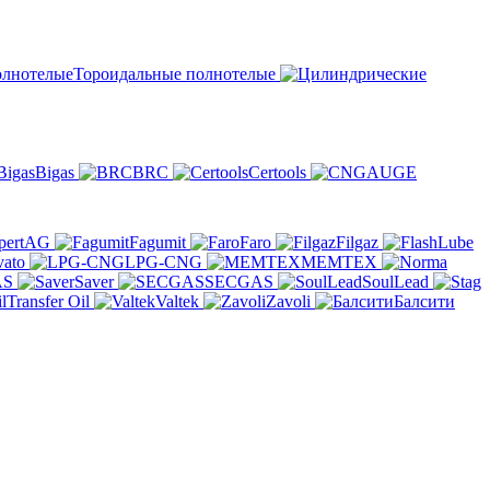
Тороидальные полнотелые
Bigas
BRC
Certools
pertAG
Fagumit
Faro
Filgaz
vato
LPG-CNG
MEMTEX
AS
Saver
SECGAS
SoulLead
Transfer Oil
Valtek
Zavoli
Балсити