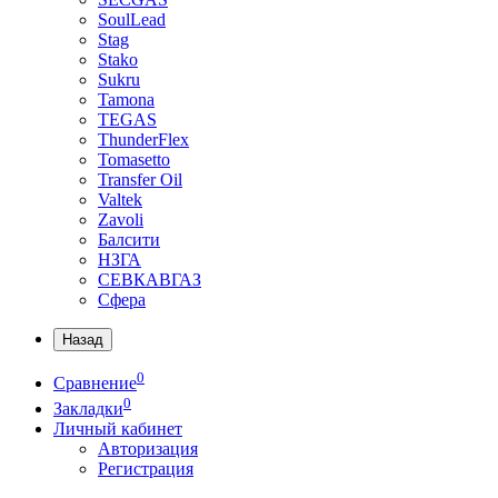
SoulLead
Stag
Stako
Sukru
Tamona
TEGAS
ThunderFlex
Tomasetto
Transfer Oil
Valtek
Zavoli
Балсити
НЗГА
СЕВКАВГАЗ
Сфера
Назад
0
Сравнение
0
Закладки
Личный кабинет
Авторизация
Регистрация