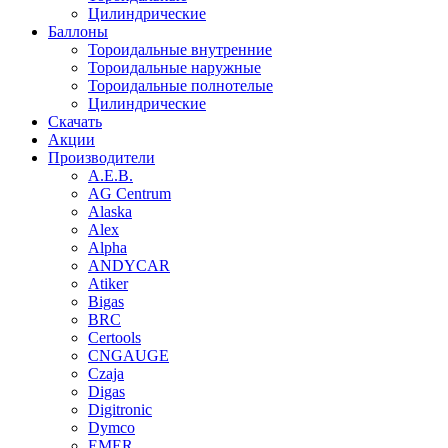
Цилиндрические
Баллоны
Тороидальные внутренние
Тороидальные наружные
Тороидальные полнотелые
Цилиндрические
Скачать
Акции
Производители
A.E.B.
AG Centrum
Alaska
Alex
Alpha
ANDYCAR
Atiker
Bigas
BRC
Certools
CNGAUGE
Czaja
Digas
Digitronic
Dymco
EMER