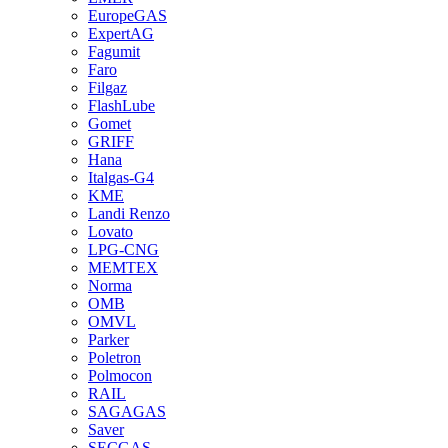
EuropeGAS
ExpertAG
Fagumit
Faro
Filgaz
FlashLube
Gomet
GRIFF
Hana
Italgas-G4
KME
Landi Renzo
Lovato
LPG-CNG
MEMTEX
Norma
OMB
OMVL
Parker
Poletron
Polmocon
RAIL
SAGAGAS
Saver
SECGAS