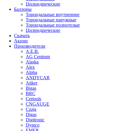
Цилиндрические
Баллоны
Тороидальные внутренние
Тороидальные наружные
Тороидальные полнотелые
Цилиндрические
Скачать
Акции
Производители
A.E.B.
AG Centrum
Alaska
Alex
Alpha
ANDYCAR
Atiker
Bigas
BRC
Certools
CNGAUGE
Czaja
Digas
Digitronic
Dymco
EMER