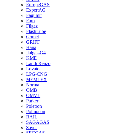
EuropeGAS
ExpertAG
Fagumit
Faro
Filgaz
FlashLube
Gomet
GRIFF
Hana
Italgas-G4
KME
Landi Renzo
Lovato
LPG-CNG
MEMTEX
Norma
OMB
OMVL
Parker
Poletron
Polmocon
RAIL
SAGAGAS
Saver
SECGAS