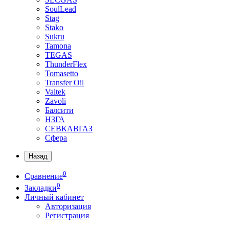
SoulLead
Stag
Stako
Sukru
Tamona
TEGAS
ThunderFlex
Tomasetto
Transfer Oil
Valtek
Zavoli
Балсити
НЗГА
СЕВКАВГАЗ
Сфера
Назад
0
Сравнение
0
Закладки
Личный кабинет
Авторизация
Регистрация