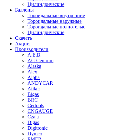
Цилиндрические
Баллоны
Тороидальные внутренние
Тороидальные наружные
Тороидальные полнотелые
Цилиндрические
Скачать
Акции
Производители
A.E.B.
AG Centrum
Alaska
Alex
Alpha
ANDYCAR
Atiker
Bigas
BRC
Certools
CNGAUGE
Czaja
Digas
Digitronic
Dymco
EMER