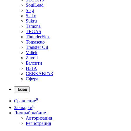
SoulLead
Stag
Stako
Sukru
Tamona
TEGAS
ThunderFlex
Tomasetto
Transfer Oil
Valtek
Zavoli
Балсити
НЗГА
СЕВКАВГАЗ
Сфера
Назад
0
Сравнение
0
Закладки
Личный кабинет
Авторизация
Регистрация