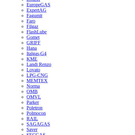
EuropeGAS
ExpertAG
Fagumit
Faro
Filgaz
FlashLube
Gomet
GRIFF
Hana
Italgas-G4
KME
Landi Renzo
Lovato
LPG-CNG
MEMTEX
Norma
OMB
OMVL
Parker
Poletron
Polmocon
RAIL
SAGAGAS
Saver
SECGAS