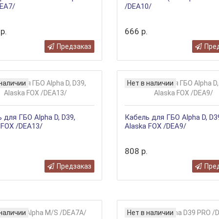
EA7/
/DEA10/
р.
666 р.
Предзаказ
Пре
 наличии
Нет в наличии
 для ГБО Alpha D, D39,
Кабель для ГБО Alpha D, D3
 FOX /DEA13/
Alaska FOX /DEA9/
808 р.
Предзаказ
Пре
 наличии
Нет в наличии