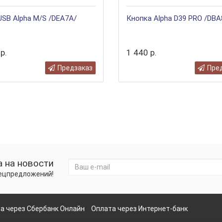
SB Alpha M/S /DEA7A/
Кнопка Alpha D39 PRO /DBA
р.
1 440 р.
Предзаказ
Пре
 на новости
пецпредложений!
а через Сбербанк Онлайн
Оплата через Интернет-банк