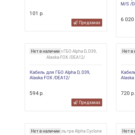
M/S /D
101 р.
6 020 
Предзаказ
Нет в наличии
Нет в
Кабель для ГБО Alpha D, D39,
Кабель
Alaska FOX /DEA12/
Alaska
594 р.
720 р.
Предзаказ
Нет в наличии
Нет в