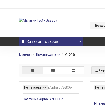
Везд
Каталог
товаров
Alpha
Главная
Производители
Сор
Нет в наличии
Нет в
Заглушка Alpha S /BBC6/
Интер