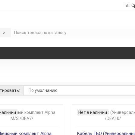
С
е
тировать:
 наличии
Нет в наличии
фейсный комплект Alpha
Кабель ГБО (Универсальны