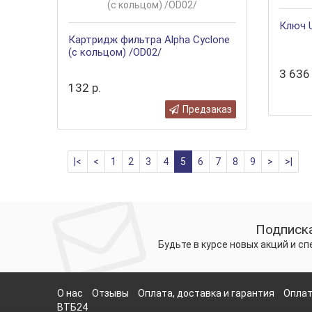
Ключ U
Картридж фильтра Alpha Cyclone
(с кольцом) /OD02/
3 636 
132 р.
Предзаказ
|<
<
1
2
3
4
5
6
7
8
9
>
>|
Подписка
Будьте в курсе новых акций и с
О нас
Отзывы
Оплата, доставка и гарантия
Оплат
ВТБ24