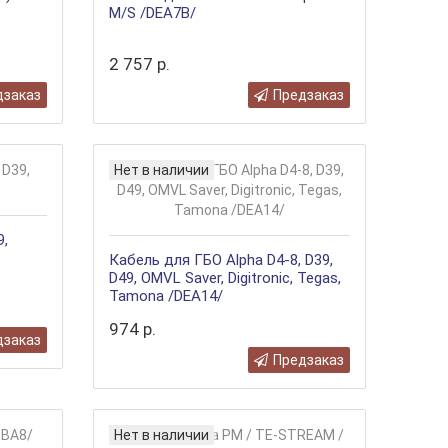
M/S /DEA7B/
2 757 р.
дзаказ
Предзаказ
Нет в наличии
9,
Кабель для ГБО Alpha D4-8, D39,
D49, OMVL Saver, Digitronic, Tegas,
Tamona /DEA14/
974 р.
дзаказ
Предзаказ
Нет в наличии