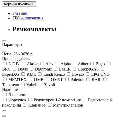
Корзина
покупок
: 0
Главная
ГБО 4 поколения
Ремкомплекты
Параметры
Цена
26
-
3676
р.
Производитель
A.E.B.
Alaska
Alex
Alpha
Atiker
Bigas
BRC
Digas
Digitronic
EMER
EuropeGAS
ExpertAG
KME
Landi Renzo
Lovato
LPG-CNG
MEMTEX
OMB
OMVL
Poletron
RAIL
Tomasetto
Valtek
Zavoli
Наличие
В наличии
Форсунок
Редукторов 1-2 поколения
Редукторов 4
поколения
Клапанов
Мультиклапанов