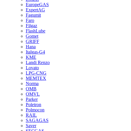
EuropeGAS
ExpertAG
Fagumit
Faro
Filgaz
FlashLube
Gomet
GRIFF
Hana
Italgas-G4
KME
Landi Renzo
Lovato
LPG-CNG
MEMTEX
Norma
OMB
OMVL
Parker
Poletron
Polmocon
RAIL
SAGAGAS
Saver
SECGAS