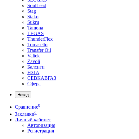
SoulLead
Stag
Stako
Sukru
Tamona
TEGAS
ThunderFlex
Tomasetto
Transfer Oil
Valtek
Zavoli
Балсити
НЗГА
СЕВКАВГАЗ
Сфера
Назад
0
Сравнение
0
Закладки
Личный кабинет
Авторизация
Регистрация