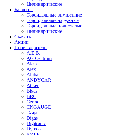
Цилиндрические
Баллоны
Тороидальные внутренние
Тороидальные наружные
Тороидальные полнотелые
Цилиндрические
Скачать
Акции
Производители
A.E.B.
AG Centrum
Alaska
Alex
Alpha
ANDYCAR
Atiker
Bigas
BRC
Certools
CNGAUGE
Czaja
Digas
Digitronic
Dymco
EMER