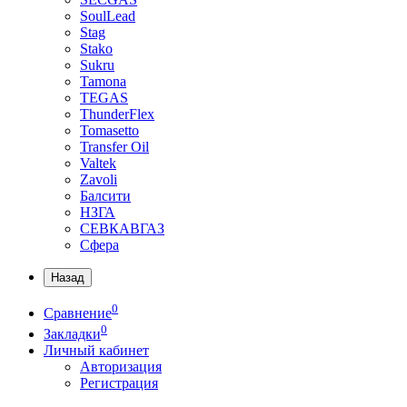
SoulLead
Stag
Stako
Sukru
Tamona
TEGAS
ThunderFlex
Tomasetto
Transfer Oil
Valtek
Zavoli
Балсити
НЗГА
СЕВКАВГАЗ
Сфера
Назад
0
Сравнение
0
Закладки
Личный кабинет
Авторизация
Регистрация