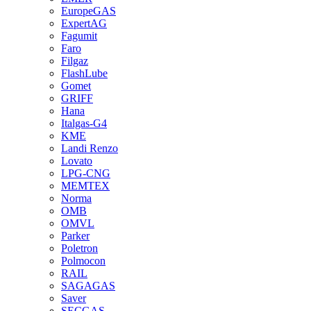
EuropeGAS
ExpertAG
Fagumit
Faro
Filgaz
FlashLube
Gomet
GRIFF
Hana
Italgas-G4
KME
Landi Renzo
Lovato
LPG-CNG
MEMTEX
Norma
OMB
OMVL
Parker
Poletron
Polmocon
RAIL
SAGAGAS
Saver
SECGAS