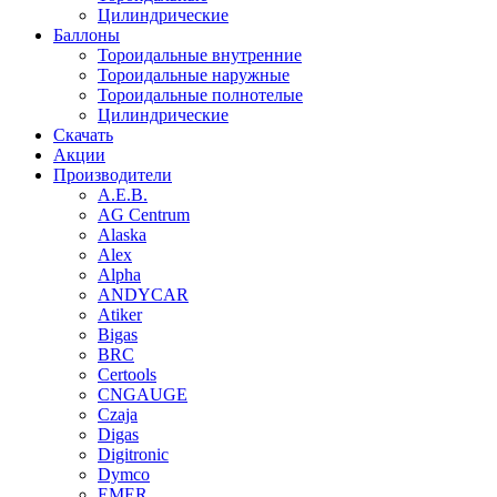
Цилиндрические
Баллоны
Тороидальные внутренние
Тороидальные наружные
Тороидальные полнотелые
Цилиндрические
Скачать
Акции
Производители
A.E.B.
AG Centrum
Alaska
Alex
Alpha
ANDYCAR
Atiker
Bigas
BRC
Certools
CNGAUGE
Czaja
Digas
Digitronic
Dymco
EMER