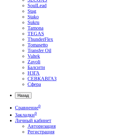
SoulLead
Stag
Stako
Sukru
Tamona
TEGAS
ThunderFlex
Tomasetto
Transfer Oil
Valtek
Zavoli
Балсити
НЗГА
СЕВКАВГАЗ
Сфера
Назад
0
Сравнение
0
Закладки
Личный кабинет
Авторизация
Регистрация