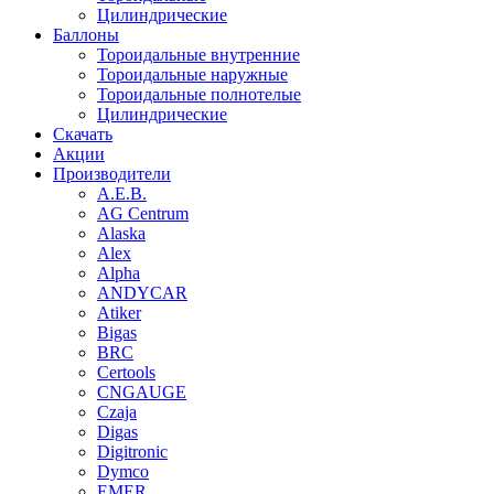
Цилиндрические
Баллоны
Тороидальные внутренние
Тороидальные наружные
Тороидальные полнотелые
Цилиндрические
Скачать
Акции
Производители
A.E.B.
AG Centrum
Alaska
Alex
Alpha
ANDYCAR
Atiker
Bigas
BRC
Certools
CNGAUGE
Czaja
Digas
Digitronic
Dymco
EMER