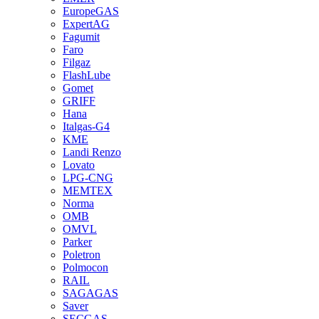
EuropeGAS
ExpertAG
Fagumit
Faro
Filgaz
FlashLube
Gomet
GRIFF
Hana
Italgas-G4
KME
Landi Renzo
Lovato
LPG-CNG
MEMTEX
Norma
OMB
OMVL
Parker
Poletron
Polmocon
RAIL
SAGAGAS
Saver
SECGAS