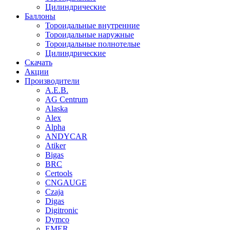
Цилиндрические
Баллоны
Тороидальные внутренние
Тороидальные наружные
Тороидальные полнотелые
Цилиндрические
Скачать
Акции
Производители
A.E.B.
AG Centrum
Alaska
Alex
Alpha
ANDYCAR
Atiker
Bigas
BRC
Certools
CNGAUGE
Czaja
Digas
Digitronic
Dymco
EMER