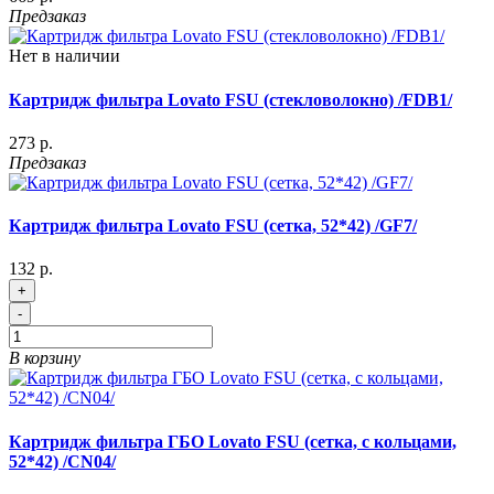
Предзаказ
Нет в наличии
Картридж фильтра Lovato FSU (стекловолокно) /FDB1/
273 р.
Предзаказ
Картридж фильтра Lovato FSU (сетка, 52*42) /GF7/
132 р.
+
-
В корзину
Картридж фильтра ГБО Lovato FSU (сетка, с кольцами,
52*42) /CN04/