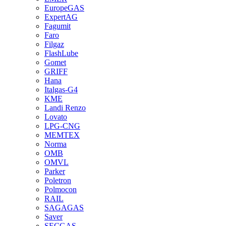
EuropeGAS
ExpertAG
Fagumit
Faro
Filgaz
FlashLube
Gomet
GRIFF
Hana
Italgas-G4
KME
Landi Renzo
Lovato
LPG-CNG
MEMTEX
Norma
OMB
OMVL
Parker
Poletron
Polmocon
RAIL
SAGAGAS
Saver
SECGAS