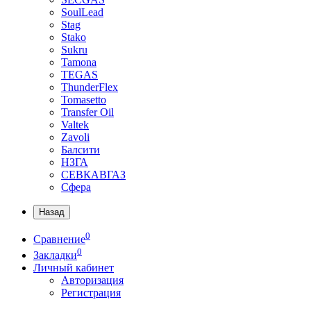
SoulLead
Stag
Stako
Sukru
Tamona
TEGAS
ThunderFlex
Tomasetto
Transfer Oil
Valtek
Zavoli
Балсити
НЗГА
СЕВКАВГАЗ
Сфера
Назад
0
Сравнение
0
Закладки
Личный кабинет
Авторизация
Регистрация