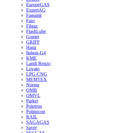
EuropeGAS
ExpertAG
Fagumit
Faro
Filgaz
FlashLube
Gomet
GRIFF
Hana
Italgas-G4
KME
Landi Renzo
Lovato
LPG-CNG
MEMTEX
Norma
OMB
OMVL
Parker
Poletron
Polmocon
RAIL
SAGAGAS
Saver
SECGAS