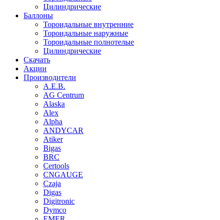
Цилиндрические
Баллоны
Тороидальные внутренние
Тороидальные наружные
Тороидальные полнотелые
Цилиндрические
Скачать
Акции
Производители
A.E.B.
AG Centrum
Alaska
Alex
Alpha
ANDYCAR
Atiker
Bigas
BRC
Certools
CNGAUGE
Czaja
Digas
Digitronic
Dymco
EMER