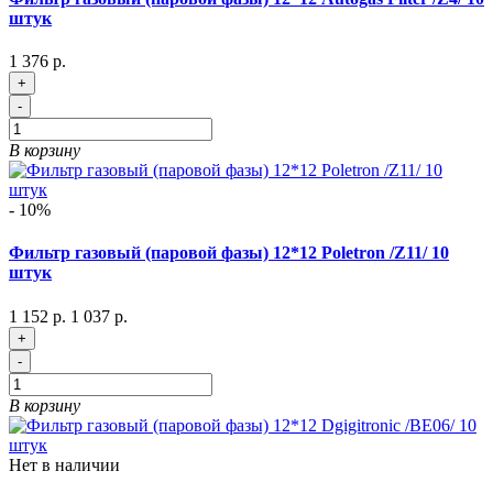
штук
1 376 р.
+
-
В корзину
- 10%
Фильтр газовый (паровой фазы) 12*12 Poletron /Z11/ 10
штук
1 152 р.
1 037 р.
+
-
В корзину
Нет в наличии