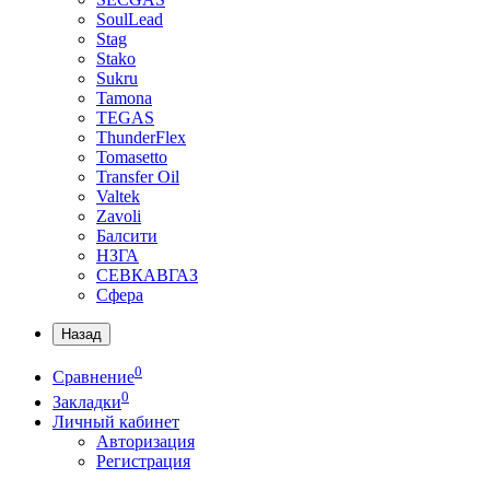
SoulLead
Stag
Stako
Sukru
Tamona
TEGAS
ThunderFlex
Tomasetto
Transfer Oil
Valtek
Zavoli
Балсити
НЗГА
СЕВКАВГАЗ
Сфера
Назад
0
Сравнение
0
Закладки
Личный кабинет
Авторизация
Регистрация