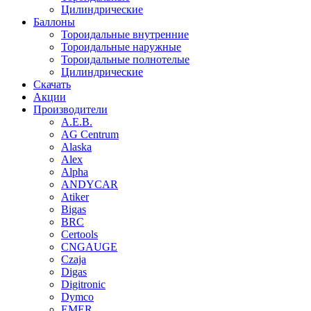
Цилиндрические
Баллоны
Тороидальные внутренние
Тороидальные наружные
Тороидальные полнотелые
Цилиндрические
Скачать
Акции
Производители
A.E.B.
AG Centrum
Alaska
Alex
Alpha
ANDYCAR
Atiker
Bigas
BRC
Certools
CNGAUGE
Czaja
Digas
Digitronic
Dymco
EMER