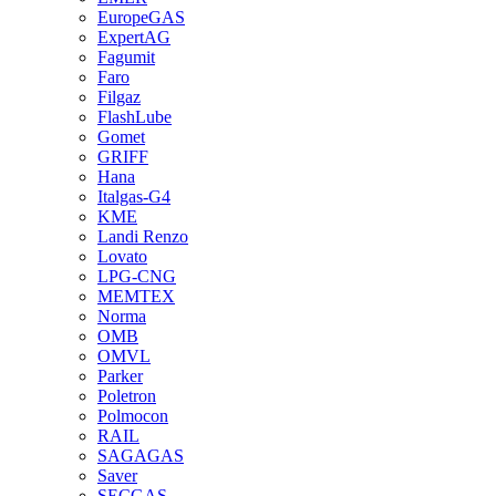
EuropeGAS
ExpertAG
Fagumit
Faro
Filgaz
FlashLube
Gomet
GRIFF
Hana
Italgas-G4
KME
Landi Renzo
Lovato
LPG-CNG
MEMTEX
Norma
OMB
OMVL
Parker
Poletron
Polmocon
RAIL
SAGAGAS
Saver
SECGAS