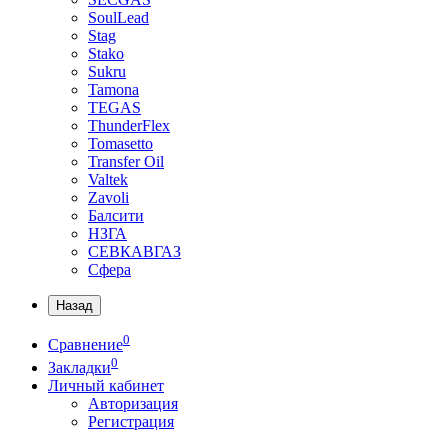
SoulLead
Stag
Stako
Sukru
Tamona
TEGAS
ThunderFlex
Tomasetto
Transfer Oil
Valtek
Zavoli
Балсити
НЗГА
СЕВКАВГАЗ
Сфера
Назад
0
Сравнение
0
Закладки
Личный кабинет
Авторизация
Регистрация