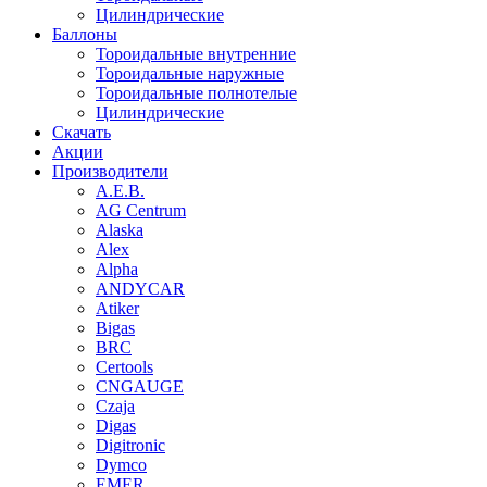
Цилиндрические
Баллоны
Тороидальные внутренние
Тороидальные наружные
Тороидальные полнотелые
Цилиндрические
Скачать
Акции
Производители
A.E.B.
AG Centrum
Alaska
Alex
Alpha
ANDYCAR
Atiker
Bigas
BRC
Certools
CNGAUGE
Czaja
Digas
Digitronic
Dymco
EMER