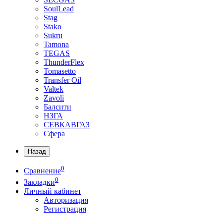
SoulLead
Stag
Stako
Sukru
Tamona
TEGAS
ThunderFlex
Tomasetto
Transfer Oil
Valtek
Zavoli
Балсити
НЗГА
СЕВКАВГАЗ
Сфера
Назад
0
Сравнение
0
Закладки
Личный кабинет
Авторизация
Регистрация