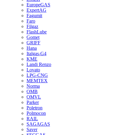
EuropeGAS
ExpertAG
Fagumit
Faro
Filgaz
FlashLube
Gomet
GRIFF
Hana
Italgas-G4
KME
Landi Renzo
Lovato
LPG-CNG
MEMTEX
Norma
OMB
OMVL
Parker
Poletron
Polmocon
RAIL
SAGAGAS
Saver
SECGAS