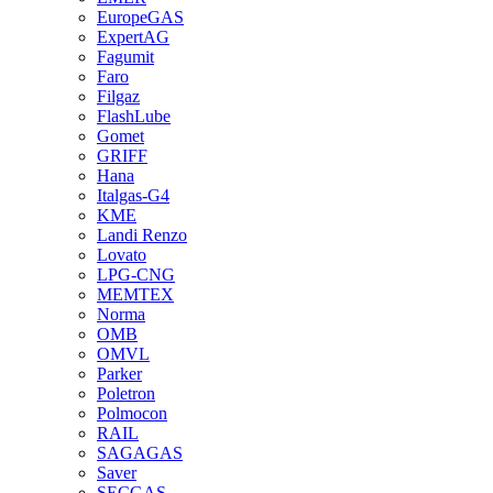
EuropeGAS
ExpertAG
Fagumit
Faro
Filgaz
FlashLube
Gomet
GRIFF
Hana
Italgas-G4
KME
Landi Renzo
Lovato
LPG-CNG
MEMTEX
Norma
OMB
OMVL
Parker
Poletron
Polmocon
RAIL
SAGAGAS
Saver
SECGAS