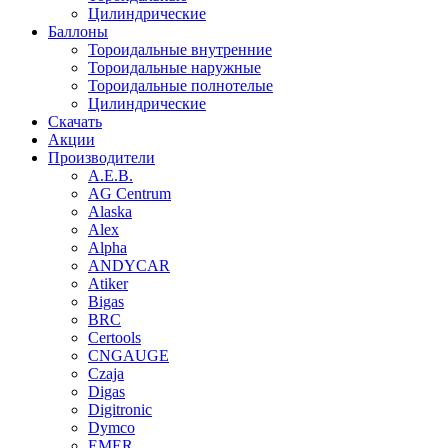
Цилиндрические
Баллоны
Тороидальные внутренние
Тороидальные наружные
Тороидальные полнотелые
Цилиндрические
Скачать
Акции
Производители
A.E.B.
AG Centrum
Alaska
Alex
Alpha
ANDYCAR
Atiker
Bigas
BRC
Certools
CNGAUGE
Czaja
Digas
Digitronic
Dymco
EMER