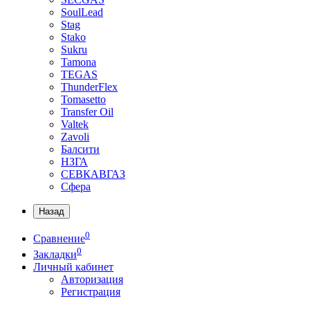
SoulLead
Stag
Stako
Sukru
Tamona
TEGAS
ThunderFlex
Tomasetto
Transfer Oil
Valtek
Zavoli
Балсити
НЗГА
СЕВКАВГАЗ
Сфера
Назад
0
Сравнение
0
Закладки
Личный кабинет
Авторизация
Регистрация