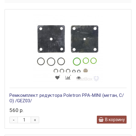
Ремкомплект редуктора Poletron PPA-MINI (метан, С/
О) /GEZ03/
560 р.
-
В корзину
+