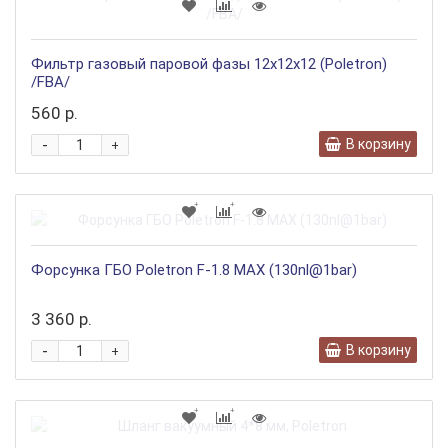
Фильтр газовый паровой фазы 12х12х12 (Poletron)
/FBA/
560 р.
-
В корзину
+
Форсунка ГБО Poletron F-1.8 MAX (130nl@1bar)
3 360 р.
-
В корзину
+