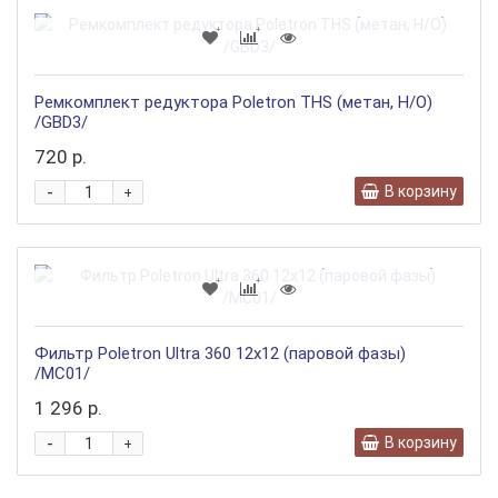
Ремкомплект редуктора Poletron THS (метан, Н/О)
/GBD3/
720 р.
-
В корзину
+
Фильтр Poletron Ultra 360 12x12 (паровой фазы)
/MC01/
1 296 р.
-
В корзину
+