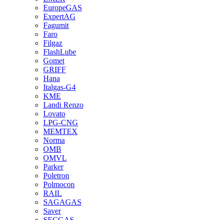
EuropeGAS
ExpertAG
Fagumit
Faro
Filgaz
FlashLube
Gomet
GRIFF
Hana
Italgas-G4
KME
Landi Renzo
Lovato
LPG-CNG
MEMTEX
Norma
OMB
OMVL
Parker
Poletron
Polmocon
RAIL
SAGAGAS
Saver
SECGAS