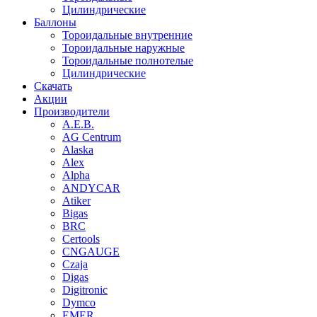
Цилиндрические
Баллоны
Тороидальные внутренние
Тороидальные наружные
Тороидальные полнотелые
Цилиндрические
Скачать
Акции
Производители
A.E.B.
AG Centrum
Alaska
Alex
Alpha
ANDYCAR
Atiker
Bigas
BRC
Certools
CNGAUGE
Czaja
Digas
Digitronic
Dymco
EMER