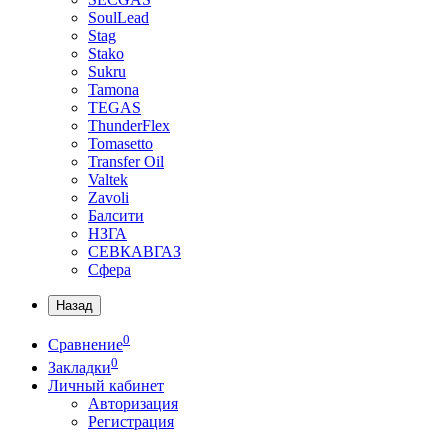
SoulLead
Stag
Stako
Sukru
Tamona
TEGAS
ThunderFlex
Tomasetto
Transfer Oil
Valtek
Zavoli
Балсити
НЗГА
СЕВКАВГАЗ
Сфера
Назад
0
Сравнение
0
Закладки
Личный кабинет
Авторизация
Регистрация